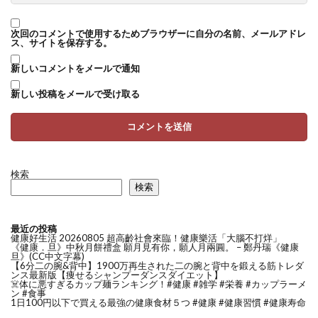
次回のコメントで使用するためブラウザーに自分の名前、メールアドレ
ス、サイトを保存する。
新しいコメントをメールで通知
新しい投稿をメールで受け取る
検索
検索
最近の投稿
健康好生活 20260805 超高齡社會來臨！健康樂活「大腦不打烊」
《健康．旦》中秋月餅禮盒 願月見有你，願人月兩圓。 – 鄭丹瑞《健康
旦》(CC中文字幕)
【6分二の腕&背中】1900万再生された二の腕と背中を鍛える筋トレダ
ンス最新版【痩せるシャンプーダンスダイエット】
☠️体に悪すぎるカップ麺ランキング！#健康 #雑学 #栄養 #カップラーメ
ン #食事
1日100円以下で買える最強の健康食材５つ #健康 #健康習慣 #健康寿命