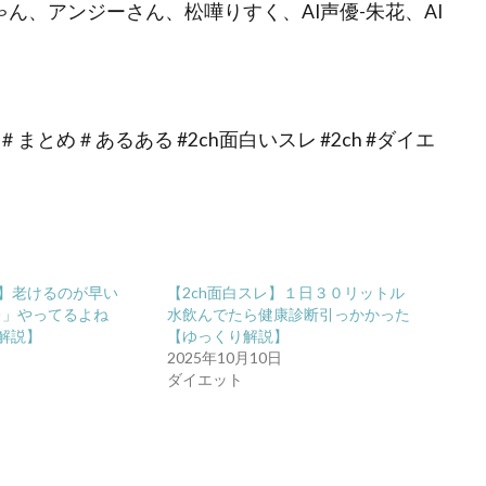
ちゃん、アンジーさん、松嘩りすく、AI声優-朱花、AI
学＃まとめ＃あるある #2ch面白いスレ #2ch #ダイエ
レ】老けるのが早い
【2ch面白スレ】１日３０リットル
レ」やってるよね
水飲んでたら健康診断引っかかった
解説】
【ゆっくり解説】
日
2025年10月10日
ダイエット