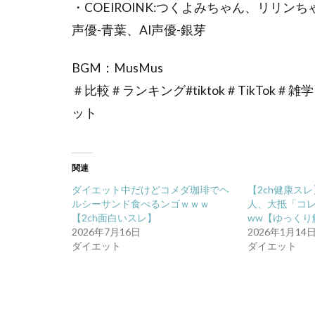
・COEIROINK:つくよみちゃん、リリン
声優-青葉、AI声優-銀芽
BGM：MusMus
＃比較＃ランキング#tiktok＃TikTok＃雑
ット
関連
ダイエット中だけどコメダ珈琲でヘ
【2ch健康ス
ルシーサンド食べるンゴｗｗｗ
人、大抵「コ
【2ch面白いスレ】
ww【ゆっくり
2026年7月16日
2026年1月14
ダイエット
ダイエット