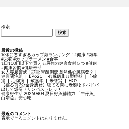
検索
検索
最近の投稿
☠️体に悪すぎるカップ麺ランキング！#健康 #雑学
#栄養 #カップラーメン #食事
1日100円以下で買える最強の健康食材５つ #健康
#健康習慣 #健康寿命
女人專屬警號！頭暈 胃酸倒流 竟然係心臟病發？｜
健康關注組 ｜ EP621 ｜ 心臟病非典型症狀 ｜ 心絞
痛 ｜ 心臟病 ｜ 敖嘉年 ｜ 朱智賢 ｜ HOY
【寝る前7分全身痩せ】寝てる間に老廃物ドバドバ
出して爆痩せリンパストレッチ
健康好生活 20260804 夏日好魚補體力 「午仔魚、
白帶魚」安心吃
最近のコメント
表示できるコメントはありません。