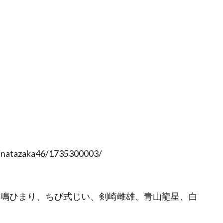
hinatazaka46/1735300003/
ん、冥鳴ひまり、ちび式じい、剣崎雌雄、青山龍星、白