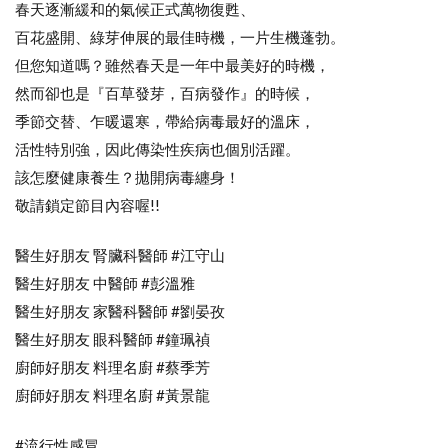
春天逐漸緩和的氣候正式萬物復甦、
百花盛開、綠芽伸展的最佳時機，一片生機蓬勃。
但您知道嗎？雖然春天是一年中最美好的時機，
然而卻也是『百草發芽，百病發作』的時候，
季節交替、乍暖還寒，帶給病毒最好的溫床，
活性特別強，因此傳染性疾病也個別活躍。
該怎麼健康養生？拋開病毒纏身！
敬請鎖定節目內容喔!!
醫生好朋友 腎臟科醫師 #江守山
醫生好朋友 中醫師 #彭溫雅
醫生好朋友 家醫科醫師 #劉晏孜
醫生好朋友 眼科醫師 #鐘珮禎
廚師好朋友 料理名廚 #蔡季芳
廚師好朋友 料理名廚 #黃景龍
#流行性感冒