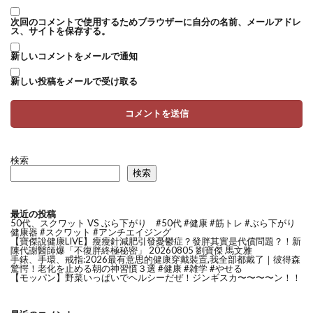
次回のコメントで使用するためブラウザーに自分の名前、メールアドレ
ス、サイトを保存する。
新しいコメントをメールで通知
新しい投稿をメールで受け取る
検索
検索
最近の投稿
50代、スクワット VS ぶら下がり #50代 #健康 #筋トレ #ぶら下がり
健康器 #スクワット #アンチエイジング
【寶傑說健康LIVE】瘦瘦針減肥引發憂鬱症？發胖其實是代償問題？！新
陳代謝醫師爆「不復胖終極秘密」 20260805 劉寶傑 馬文雅
手錶、手環、戒指:2026最有意思的健康穿戴裝置,我全部都戴了｜彼得森
驚愕！老化を止める朝の神習慣３選 #健康 #雑学 #やせる
【モッパン】野菜いっぱいでヘルシーだぜ！ジンギスカ〜〜〜〜ン！！