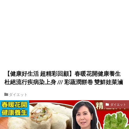
【健康好生活 超精彩回顧】春暖花開健康養生
杜絕流行疾病染上身 /// 彩蔬潤餅卷 雙鮮娃菜滷
ダイエット
ダイエット