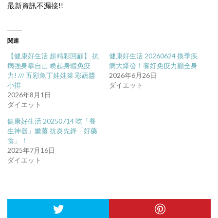
最新資訊不漏接!!
関連
【健康好生活 超精彩回顧】 抗
健康好生活 20260624 換季疾
病強身靠自己 喚起身體免疫
病大爆發！養好免疫力顧全身
力! /// 五彩魚丁娃娃菜 彩蔬醬
2026年6月26日
小排
ダイエット
2026年8月1日
ダイエット
健康好生活 20250714 吃「養
生神器」嫩薑 抗炎先鋒「好藥
食」！
2025年7月16日
ダイエット