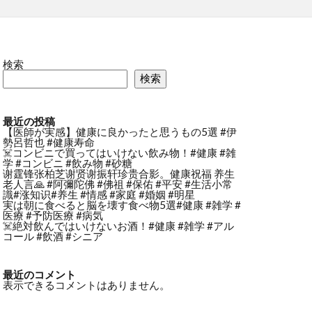
検索
検索
最近の投稿
【医師が実感】健康に良かったと思うもの5選 #伊
勢呂哲也 #健康寿命
☠️コンビニで買ってはいけない飲み物！#健康 #雑
学 #コンビニ #飲み物 #砂糖
谢霆锋张柏芝谢贤谢振轩珍贵合影。健康祝福 养生
老人言🙏 #阿彌陀佛 #佛祖 #保佑 #平安 #生活小常
識#涨知识#养生 #情感 #家庭 #婚姻 #明星
実は朝に食べると脳を壊す食べ物5選#健康 #雑学 #
医療 #予防医療 #病気
☠️絶対飲んではいけないお酒！#健康 #雑学 #アル
コール #飲酒 #シニア
最近のコメント
表示できるコメントはありません。