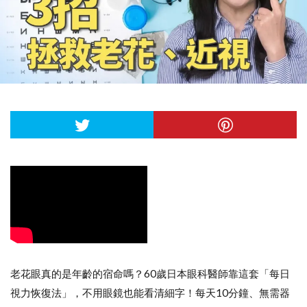
老花眼真的是年齡的宿命嗎？60歲日本眼科醫師靠這套「每日
視力恢復法」，不用眼鏡也能看清細字！每天10分鐘、無需器