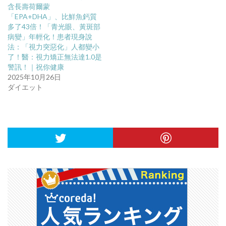
含長壽荷爾蒙
「EPA+DHA」、比鮮魚鈣質
多了43倍！「青光眼、黃斑部
病變」年輕化！患者現身說
法：「視力突惡化」人都變小
了！醫：視力矯正無法達1.0是
警訊！｜祝你健康
2025年10月26日
ダイエット