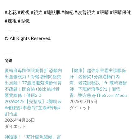
#老花 #近視 #視力 #睫狀肌 #枸杞 #改善視力 #眼睛 #眼睛保健
#裸視 #眼鏡
————
© All Rights Reserved.
関連
夏靖庭母跌倒眼窩骨折 恐顱內
【健康】超強水果霸主護眼保
出血傷視力！骨鬆增椎間盤突
肝！名醫揭1分鐘逆轉白內
出風險！77歲潘迎紫凍齡骨質
障、老花眼秘訣！ft. 陳峙嘉醫
不疏鬆！開合跳+波比跳補骨
師｜下班經濟學591｜謝哲
緊實線條！健康2.0
青、劉方慈 @TheStormMedia
20260425【完整版】#鄭凱云
2025年7月5日
#楊鯉魁#李薇#許芷瑜#芳瑜#
ダイエット
劉怡里
2026年4月26日
ダイエット
神護眼！「茄汁鯖魚罐頭」富