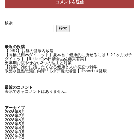
検索
検索
最近の投稿
【DBD】お昼の健康内放送
【高橋弘樹vsダイエット】夏本番！健康的に痩せるには！？1ヶ月ガチ
ダイエット【ReHacQvs日清食品佐藤真有美】
更年期お腹やせない3つの理由と対策
【雑学】誰かに話したくなる健康と人の役立つ雑学
眼藥水亂點恐釀白內障!!【小宇宙大爆發 】#shorts #健康
最近のコメント
表示できるコメントはありません。
アーカイブ
2026年8月
2026年7月
2026年6月
2026年5月
2026年4月
2026年3月
2026年2月