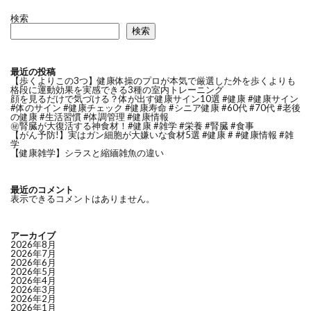
検索
検索
最近の投稿
【歩くよりこの3つ】健康体操のプロが本気で厳選した外を歩くよりも
格段に運動効果を実感できる3種の室内トレーニング
顔を見るだけで気づける？体が出す健康サイン10選 #健康 #健康サイン
#体のサイン #健康チェック #健康寿命 #シニア健康 #60代 #70代 #老後
の健康 #生活習慣 #体調管理 #健康情報
㊙️腎臓が大復活する神食材！#健康 #雑学 #栄養 #腎臓 #食事
【がん予防!】実はガン細胞が大嫌いな食材5選 #健康 # #健康情報 #雑
学
【健康雑学】シラスと縮緬雑魚の違い
最近のコメント
表示できるコメントはありません。
アーカイブ
2026年8月
2026年7月
2026年6月
2026年5月
2026年4月
2026年3月
2026年2月
2026年1月