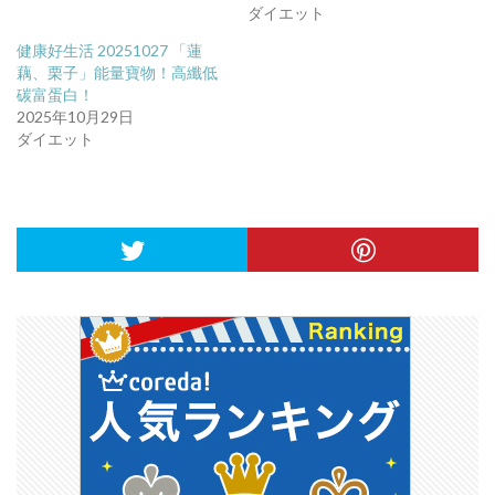
ダイエット
健康好生活 20251027 「蓮
藕、栗子」能量寶物！高纖低
碳富蛋白！
2025年10月29日
ダイエット