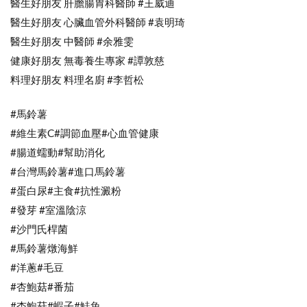
醫生好朋友 肝膽腸胃科醫師 #王威迪
醫生好朋友 心臟血管外科醫師 #袁明琦
醫生好朋友 中醫師 #余雅雯
健康好朋友 無毒養生專家 #譚敦慈
料理好朋友 料理名廚 #李哲松
#馬鈴薯
#維生素C#調節血壓#心血管健康
#腸道蠕動#幫助消化
#台灣馬鈴薯#進口馬鈴薯
#蛋白尿#主食#抗性澱粉
#發芽 #室溫陰涼
#沙門氏桿菌
#馬鈴薯燉海鮮
#洋蔥#毛豆
#杏鮑菇#番茄
#杏鮑菇#蝦子#鮭魚