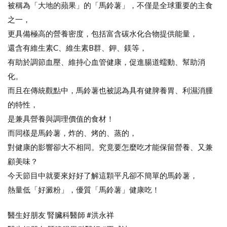
被稱為「大地的蘋果」的「馬鈴薯」，不僅是全球重要的主食
之一，
更具備極高的營養密度，包括富含碳水化合物提供能量，
還含有維生素C、維生素B群、鉀、鎂等，
有助於調節血壓、維持心血管健康，促進腸道蠕動、幫助消
化。
而且在傳統觀點中，馬鈴薯也被認為具有健脾養胃、利濕消腫
的特性，
是兼具營養與調理價值的食材！
而同樣是馬鈴薯，炸的、烤的、蒸的，
對健康的影響卻大不相同。究竟要怎麼吃才能保留營養、又兼
顧美味？
今天節目中就要來好好了解這顆平凡卻不簡單的馬鈴薯，
熱量低「好澱粉」，優質「馬鈴薯」健康吃！
醫生好朋友 腎臟科醫師 #洪永祥