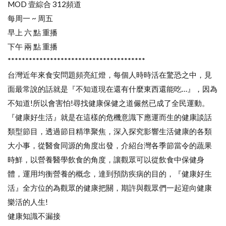
MOD 壹綜合 312頻道
每周一 ~ 周五
早上 六 點 重播
下午 兩 點 重播
***************************************
台灣近年來食安問題頻亮紅燈，每個人時時活在驚恐之中，見
面最常說的話就是『不知道現在還有什麼東西還能吃…』，因為
不知道!所以會害怕!尋找健康保健之道儼然已成了全民運動。
『健康好生活』就是在這樣的危機意識下應運而生的健康談話
類型節目，透過節目精準聚焦，深入探究影響生活健康的各類
大小事，從醫食同源的角度出發，介紹台灣各季節當令的蔬果
時鮮，以營養醫學飲食的角度，讓觀眾可以從飲食中保健身
體，運用均衡營養的概念，達到預防疾病的目的，『健康好生
活』全方位的為觀眾的健康把關，期許與觀眾們一起迎向健康
樂活的人生!
健康知識不漏接