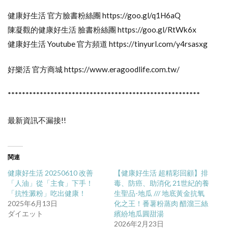
健康好生活 官方臉書粉絲團 https://goo.gl/q1H6aQ
陳凝觀的健康好生活 臉書粉絲團 https://goo.gl/RtWk6x
健康好生活 Youtube 官方頻道 https://tinyurl.com/y4rsasxg
好樂活 官方商城 https://www.eragoodlife.com.tw/
******************************************************
最新資訊不漏接!!
関連
健康好生活 20250610 改善
【健康好生活 超精彩回顧】排
「人油」從「主食」下手！
毒、防癌、助消化 21世紀的養
「抗性澱粉」吃出健康！
生聖品-地瓜 /// 地底黃金抗氧
2025年6月13日
化之王！番薯粉蒸肉 醋溜三絲
ダイエット
繽紛地瓜圓甜湯
2026年2月23日