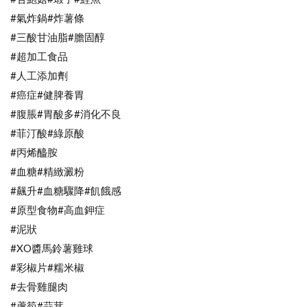
#氣炸鍋#炸薯條
#三酸甘油脂#膽固醇
#超加工食品
#人工添加劑
#癌症#健脾養胃
#腹脹#胃酸多#消化不良
#菲汀酸#綠原酸
#丙烯醯胺
#血糖#精緻澱粉
#飆升#血糖驟降#飢餓感
#原型食物#高血鉀症
#泥狀
#XO醬馬鈴薯雞球
#彩椒片#糯米椒
#去骨雞腿肉
#蘆筍#蒜茸