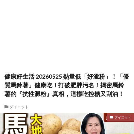
健康好生活 20260525 熱量低「好澱粉」！「優
質馬鈴薯」健康吃！打破肥胖污名！揭密馬鈴
薯的『抗性澱粉』真相，這樣吃控糖又刮油！
ダイエット
ダイエット