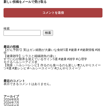
新しい投稿をメールで受け取る
検索
検索
最近の投稿
【がん予防!】実はガン細胞が大嫌いな食材5選 #健康 # #健康情報 #雑
学
【健康雑学】シラスと縮緬雑魚の違い
すでに心が限界を迎えているサイン5選 #健康 #雑学 #心理学
モテるヘルシーアイス🍨
【簡単・ヘルシーレシピ】作るのも食べるのも楽しい❣️ひんやりスイー
ツ4選 #夏レシピ #ヘルシースイーツ #ひんやりスイーツ
最近のコメント
表示できるコメントはありません。
アーカイブ
2026年8月
2026年7月
2026年6月