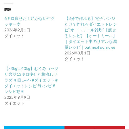
関連
6キロ痩せた！焼かない生ク
【3分で作れる】電子レンジ
ッキー🍪
だけで作れるダイエットレシ
2026年2月1日
ピ“オートミール雑炊”【痩せ
ダイエット
るレシピ】【オートミール】
｜ダイエット中のリアルな減
量レシピ｜oatmeal porridge
2026年3月1日
ダイエット
【53kg→40kg】むくみゴッソ
リ😳💚13キロ痩せた梅流しサ
ラダ 👩🏻‍🍳⑅*॰ #ダイエット #
ダイエットレシピ #レシピ #
レシピ動画
2025年9月9日
ダイエット