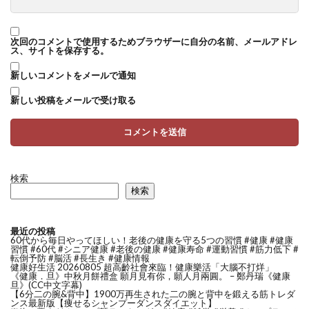
次回のコメントで使用するためブラウザーに自分の名前、メールアドレ
ス、サイトを保存する。
新しいコメントをメールで通知
新しい投稿をメールで受け取る
検索
検索
最近の投稿
60代から毎日やってほしい！老後の健康を守る5つの習慣 #健康 #健康
習慣 #60代 #シニア健康 #老後の健康 #健康寿命 #運動習慣 #筋力低下 #
転倒予防 #脳活 #長生き #健康情報
健康好生活 20260805 超高齡社會來臨！健康樂活「大腦不打烊」
《健康．旦》中秋月餅禮盒 願月見有你，願人月兩圓。 – 鄭丹瑞《健康
旦》(CC中文字幕)
【6分二の腕&背中】1900万再生された二の腕と背中を鍛える筋トレダ
ンス最新版【痩せるシャンプーダンスダイエット】