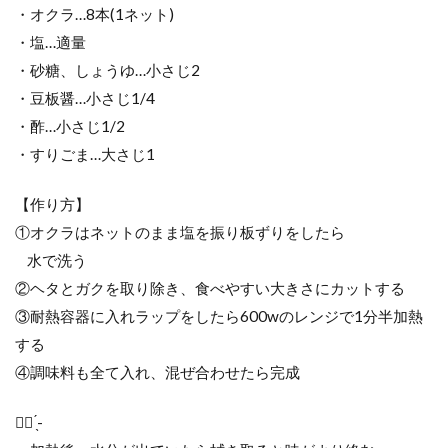
・オクラ…8本(1ネット)
・塩…適量
・砂糖、しょうゆ…小さじ2
・豆板醤…小さじ1/4
・酢…小さじ1/2
・すりごま…大さじ1
【作り方】
①オクラはネットのまま塩を振り板ずりをしたら
水で洗う
②ヘタとガクを取り除き、食べやすい大きさにカットする
③耐熱容器に入れラップをしたら600wのレンジで1分半加熱
する
④調味料も全て入れ、混ぜ合わせたら完成
☝🏻 ̖́-‬