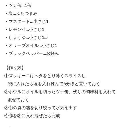
・ツナ缶…1缶
・塩…ふたつまみ
・マスタード…小さじ1
・レモン汁…小さじ1
・しょうゆ…小さじ1.5
・オリーブオイル…小さじ1
・ブラックペッパー…お好み
【作り方】
①ズッキーニはヘタをとり薄くスライスし
袋に入れたら塩を入れ揉んで5分ほど置いておく
②ボウルにオイルを切ったツナ缶、残りの調味料を入れて
混ぜておく
③①の袋の端を切り絞って水気を出す
④③を②に入れ混ぜたら完成