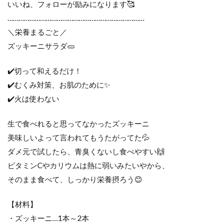
いいね、フォローが励みになります🥰
…………………………………………………………………
＼栄養まるごと／
ズッキーニサラダ🥒
✔️切って和えるだけ！
✔️むくみ対策、お肌のために✨
✔️火は使わない
生で食べれると思ってなかったズッキーニ
美味しいよって言われてもうたがってた💦
ダメ元で試したら、青臭くないし食べやすい🙌
ビタミンCやカリウムは熱に弱いみたいやから、
そのまま食べて、しっかり栄養摂ろう😊
【材料】
・ズッキーニ…1本～2本