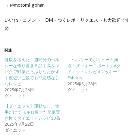
→ @motomi_gohan
いいね・コメント・DM・つくレポ・リクエストも大歓迎です
🌼
関連
健康を考えた１週間分のヘル
「ヘルシーでボリューム満
シーな作り置き８品｜高タン
点！ズッキーニボート」#ダ
パクで野菜たっぷりなおかず
イエットレシピ #ズッキーニ
｜夜遅いご飯でも罪悪感なし
#shorts
なレシピ
2025年5月23日
2025年7月26日
ダイエット
ダイエット
【ダイエット】運動なし！食
事だけで−6キロ痩せた簡単置
き換えダイエットレシピ10品
2025年9月22日
ダイエット