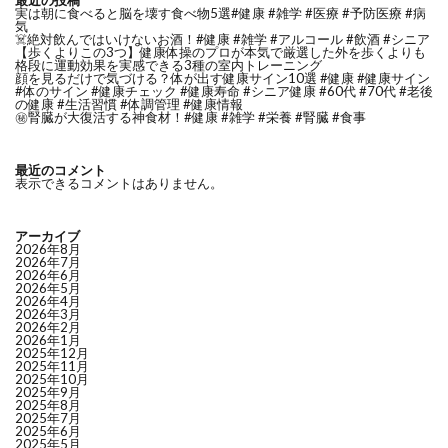
実は朝に食べると脳を壊す食べ物5選#健康 #雑学 #医療 #予防医療 #病
気
☠️絶対飲んではいけないお酒！#健康 #雑学 #アルコール #飲酒 #シニア
【歩くよりこの3つ】健康体操のプロが本気で厳選した外を歩くよりも
格段に運動効果を実感できる3種の室内トレーニング
顔を見るだけで気づける？体が出す健康サイン10選 #健康 #健康サイン
#体のサイン #健康チェック #健康寿命 #シニア健康 #60代 #70代 #老後
の健康 #生活習慣 #体調管理 #健康情報
㊙️腎臓が大復活する神食材！#健康 #雑学 #栄養 #腎臓 #食事
最近のコメント
表示できるコメントはありません。
アーカイブ
2026年8月
2026年7月
2026年6月
2026年5月
2026年4月
2026年3月
2026年2月
2026年1月
2025年12月
2025年11月
2025年10月
2025年9月
2025年8月
2025年7月
2025年6月
2025年5月