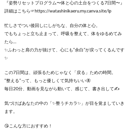
『姿勢リセットプログラム〜体と心の土台をつくる7日間〜』
詳細はこちら☞https://watashinikaeru.my.canva.site/lp
忙しさでつい後回しにしがちな、自分の体と心。
でもちょっと立ち止まって、呼吸を整えて、体をゆるめてみ
たら…
✨ふわっと肩の力が抜けて、心にも“余白”が戻ってくるんです
✨
この7日間は、頑張るためじゃなく「戻る」ための時間。
“整える”って、もっと優しくて気持ちいい🦋
毎日20分、動画を見ながら動いて、感じて、書き出して✍️
気づけばあなたの中の「✨整うチカラ✨」が目を覚ましていき
ます。
😘こんな方におすすめ！