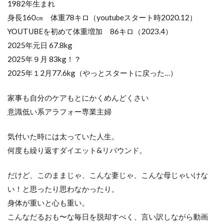
1982年生まれ
身長160㎝ 体重78キロ（youtubeスタート時2020.12）
YOUTUBEを初めて体重増加 86キロ（2023.4）
2025年元日 67.8kg
2025年９月 83kg！？
2025年１2月77.6kg（やっとスタートに戻った…）
家事も自分のケアもとにかくめんどくさい
意識低い系アラフォー専業主婦
気付いた時には太っていた人生。
何度も繰り返すダイエット&リバウンド。
だけど、このままじゃ、こんな妻じゃ、こんな母じゃいけな
い！と思ったり思わなかったり。
身体が重いと心も重い。
こんなだるおも〜な毎日を脱却すべく、言い訳しながら動画