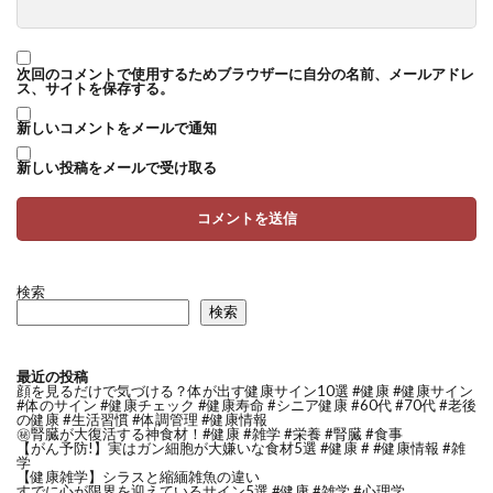
次回のコメントで使用するためブラウザーに自分の名前、メールアドレ
ス、サイトを保存する。
新しいコメントをメールで通知
新しい投稿をメールで受け取る
検索
検索
最近の投稿
顔を見るだけで気づける？体が出す健康サイン10選 #健康 #健康サイン
#体のサイン #健康チェック #健康寿命 #シニア健康 #60代 #70代 #老後
の健康 #生活習慣 #体調管理 #健康情報
㊙️腎臓が大復活する神食材！#健康 #雑学 #栄養 #腎臓 #食事
【がん予防!】実はガン細胞が大嫌いな食材5選 #健康 # #健康情報 #雑
学
【健康雑学】シラスと縮緬雑魚の違い
すでに心が限界を迎えているサイン5選 #健康 #雑学 #心理学