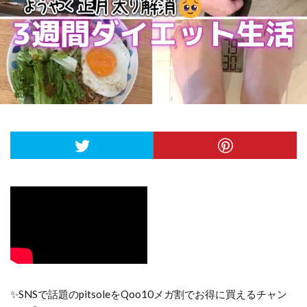
✨SNSで話題のpitsoleをQoo10メガ割でお得に買えるチャン