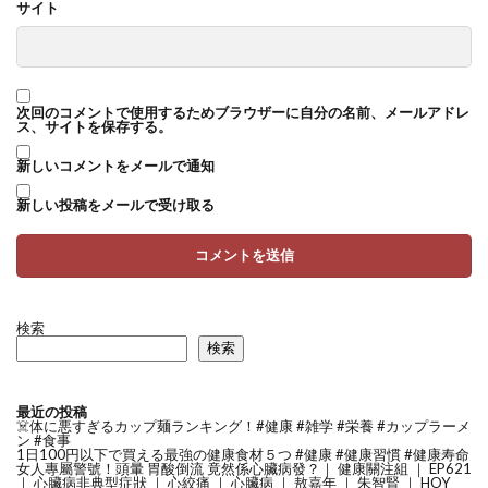
サイト
次回のコメントで使用するためブラウザーに自分の名前、メールアドレ
ス、サイトを保存する。
新しいコメントをメールで通知
新しい投稿をメールで受け取る
検索
検索
最近の投稿
☠️体に悪すぎるカップ麺ランキング！#健康 #雑学 #栄養 #カップラーメ
ン #食事
1日100円以下で買える最強の健康食材５つ #健康 #健康習慣 #健康寿命
女人專屬警號！頭暈 胃酸倒流 竟然係心臟病發？｜ 健康關注組 ｜ EP621
｜ 心臟病非典型症狀 ｜ 心絞痛 ｜ 心臟病 ｜ 敖嘉年 ｜ 朱智賢 ｜ HOY