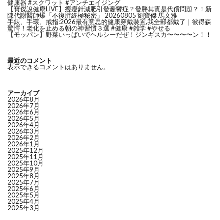
健康器 #スクワット #アンチエイジング
【寶傑說健康LIVE】瘦瘦針減肥引發憂鬱症？發胖其實是代償問題？！新
陳代謝醫師爆「不復胖終極秘密」 20260805 劉寶傑 馬文雅
手錶、手環、戒指:2026最有意思的健康穿戴裝置,我全部都戴了｜彼得森
驚愕！老化を止める朝の神習慣３選 #健康 #雑学 #やせる
【モッパン】野菜いっぱいでヘルシーだぜ！ジンギスカ〜〜〜〜ン！！
最近のコメント
表示できるコメントはありません。
アーカイブ
2026年8月
2026年7月
2026年6月
2026年5月
2026年4月
2026年3月
2026年2月
2026年1月
2025年12月
2025年11月
2025年10月
2025年9月
2025年8月
2025年7月
2025年6月
2025年5月
2025年4月
2025年3月