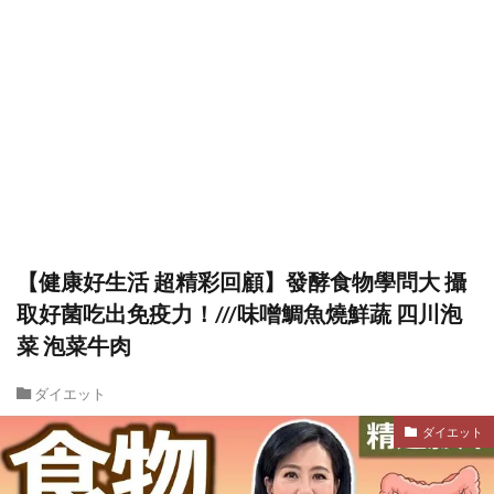
【健康好生活 超精彩回顧】發酵食物學問大 攝
取好菌吃出免疫力！///味噌鯛魚燒鮮蔬 四川泡
菜 泡菜牛肉
ダイエット
ダイエット