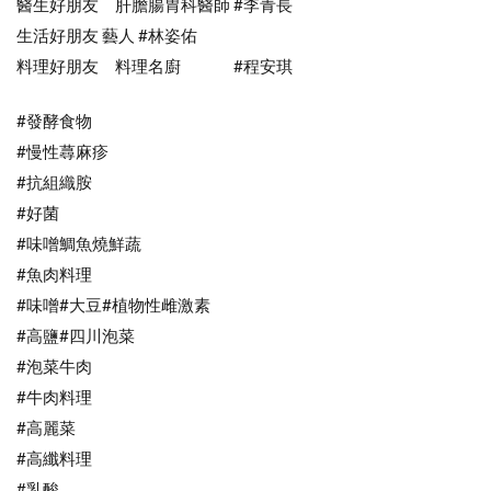
醫生好朋友 肝膽腸胃科醫師 #李青長
生活好朋友 藝人 #林姿佑
料理好朋友 料理名廚 #程安琪
#發酵食物
#慢性蕁麻疹
#抗組織胺
#好菌
#味噌鯛魚燒鮮蔬
#魚肉料理
#味噌#大豆#植物性雌激素
#高鹽#四川泡菜
#泡菜牛肉
#牛肉料理
#高麗菜
#高纖料理
#乳酸