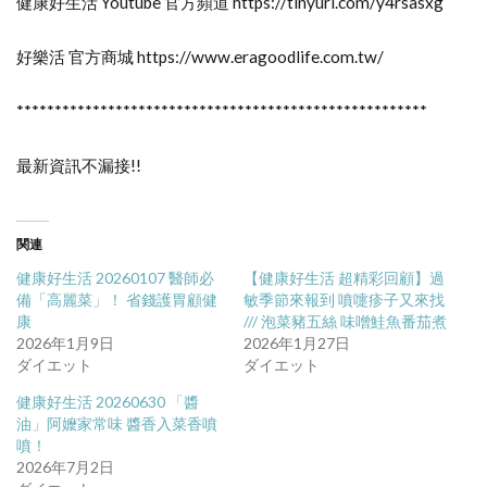
健康好生活 Youtube 官方頻道 https://tinyurl.com/y4rsasxg
好樂活 官方商城 https://www.eragoodlife.com.tw/
******************************************************
最新資訊不漏接!!
関連
健康好生活 20260107 醫師必
【健康好生活 超精彩回顧】過
備「高麗菜」！ 省錢護胃顧健
敏季節來報到 噴嚏疹子又來找
康
/// 泡菜豬五絲 味噌鮭魚番茄煮
2026年1月9日
2026年1月27日
ダイエット
ダイエット
健康好生活 20260630 「醬
油」阿嬤家常味 醬香入菜香噴
噴！
2026年7月2日