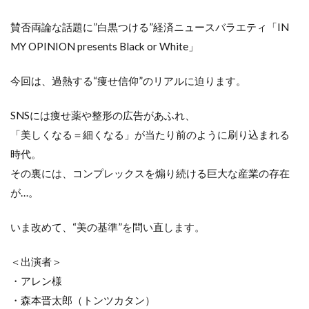
賛否両論な話題に”白黒つける”経済ニュースバラエティ「IN
MY OPINION presents Black or White」
今回は、過熱する“痩せ信仰”のリアルに迫ります。
SNSには痩せ薬や整形の広告があふれ、
「美しくなる＝細くなる」が当たり前のように刷り込まれる
時代。
その裏には、コンプレックスを煽り続ける巨大な産業の存在
が…。
いま改めて、“美の基準”を問い直します。
＜出演者＞
・アレン様
・森本晋太郎（トンツカタン）