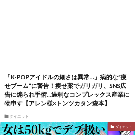
「K-POPアイドルの細さは異常…」病的な”痩
せブーム”に警告！痩せ薬でガリガリ、SNS広
告に煽られ手術…過剰なコンプレックス産業に
物申す【アレン様×トンツカタン森本】
ダイエット
ダイエット