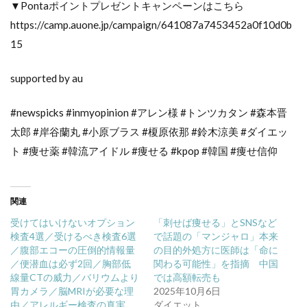
▼Pontaポイントプレゼントキャンペーンはこちら
https://camp.auone.jp/campaign/641087a7453452a0f10d0b
15
supported by au
#newspicks #inmyopinion #アレン様 #トンツカタン #森本晋
太郎 #岸谷蘭丸 #小原ブラス #榎原依那 #鈴木涼美 #ダイエッ
ト #痩せ薬 #韓流アイドル #痩せる #kpop #韓国 #痩せ信仰
関連
受けてはいけないオプション
「刺せば痩せる」とSNSなど
検査4選／受けるべき検査6選
で話題の「マンジャロ」本来
／腹部エコーの圧倒的情報量
の目的外処方に医師は「命に
／便潜血は必ず2回／胸部低
関わる可能性」を指摘 中国
線量CTの威力／バリウムより
では高額転売も
胃カメラ／脳MRIが必要な理
2025年10月6日
由／アレルギー検査の真実
ダイエット