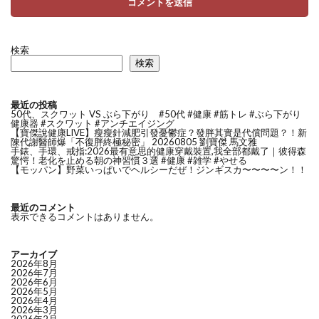
検索
検索
最近の投稿
50代、スクワット VS ぶら下がり #50代 #健康 #筋トレ #ぶら下がり
健康器 #スクワット #アンチエイジング
【寶傑說健康LIVE】瘦瘦針減肥引發憂鬱症？發胖其實是代償問題？！新
陳代謝醫師爆「不復胖終極秘密」 20260805 劉寶傑 馬文雅
手錶、手環、戒指:2026最有意思的健康穿戴裝置,我全部都戴了｜彼得森
驚愕！老化を止める朝の神習慣３選 #健康 #雑学 #やせる
【モッパン】野菜いっぱいでヘルシーだぜ！ジンギスカ〜〜〜〜ン！！
最近のコメント
表示できるコメントはありません。
アーカイブ
2026年8月
2026年7月
2026年6月
2026年5月
2026年4月
2026年3月
2026年2月