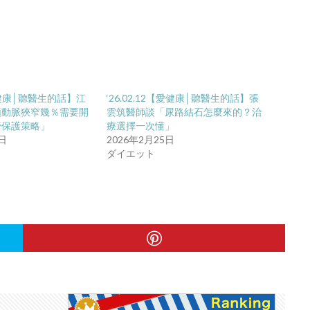
【愛健康│聽醫生的話】江
‘26.02.12【愛健康│聽醫生的話】張
頸動脈狹窄幾％需要開
雲筑醫師談「尿路結石怎麼來的？治
管保護策略」
療選擇一次懂」
5日
2026年2月25日
ダイエット