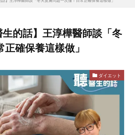
聽醫生的話】王淳樺醫師談「冬天皮膚問題一次懂！日常正確保養這樣做」
康│聽醫生的話】王淳樺醫師談「冬
常正確保養這樣做」
ダイエット