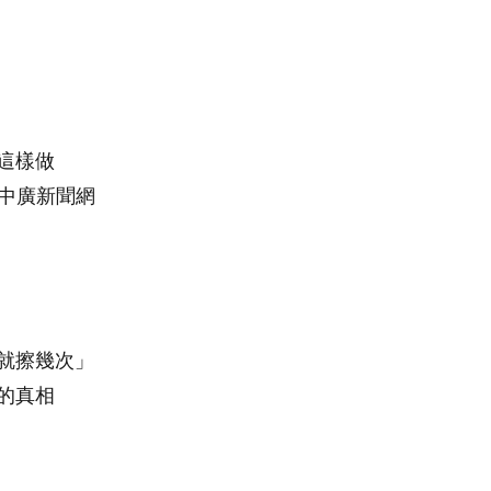
這樣做
m｜中廣新聞網
就擦幾次」
的真相