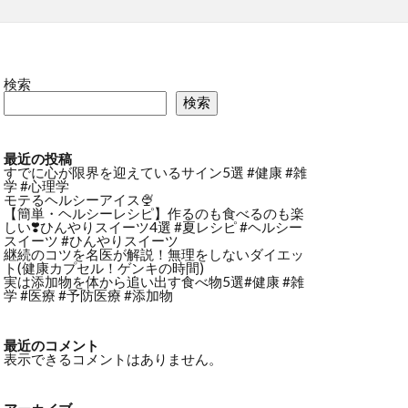
検索
検索
最近の投稿
すでに心が限界を迎えているサイン5選 #健康 #雑
学 #心理学
モテるヘルシーアイス🍨
【簡単・ヘルシーレシピ】作るのも食べるのも楽
しい❣️ひんやりスイーツ4選 #夏レシピ #ヘルシー
スイーツ #ひんやりスイーツ
継続のコツを名医が解説！無理をしないダイエッ
ト(健康カプセル！ゲンキの時間)
実は添加物を体から追い出す食べ物5選#健康 #雑
学 #医療 #予防医療 #添加物
最近のコメント
表示できるコメントはありません。