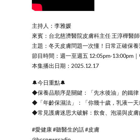
主持人：李雅媛
來賓：台北慈濟醫院皮膚科主任 王淳樺醫師
主題：冬天皮膚問題一次懂！日常正確保養
節目時間：週一至週五 12:05pm-13:00p
本集播出日期：2025.12.17
🔔今日重點🔔
◆保養品順序是關鍵：「先水後油」的鐵律
◆「年齡保濕法」：「你幾十歲，乳液一天
◆常見護膚迷思大破解：飲食、泡湯與皮膚
#愛健康 #聽醫生的話 #皮膚
​⁠@bccnewsradio