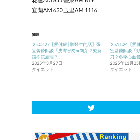
花蓮AM 855 臺東AM 819
宜蘭AM 630 玉里AM 1116
関連
‘25.03.27【愛健康│聽醫生的話】張
‘25.11.24
宜菁醫師談「皮膚息肉or肉芽？究竟
宏基醫師談「
該不該處理？」
刀？冬季心血
2025年3月27日
2025年11月2
ダイエット
ダイエット