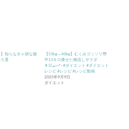
ト】知らなきゃ損な腸
【53kg→40kg】むくみゴッソリ😳
法５選
💚13キロ痩せた梅流しサラダ
👩🏻‍🍳⑅*॰ #ダイエット #ダイエット
レシピ #レシピ #レシピ動画
2025年9月9日
ダイエット