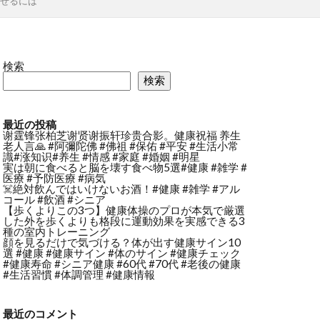
痩せるには
検索
検索
最近の投稿
谢霆锋张柏芝谢贤谢振轩珍贵合影。健康祝福 养生
老人言🙏 #阿彌陀佛 #佛祖 #保佑 #平安 #生活小常
識#涨知识#养生 #情感 #家庭 #婚姻 #明星
実は朝に食べると脳を壊す食べ物5選#健康 #雑学 #
医療 #予防医療 #病気
☠️絶対飲んではいけないお酒！#健康 #雑学 #アル
コール #飲酒 #シニア
【歩くよりこの3つ】健康体操のプロが本気で厳選
した外を歩くよりも格段に運動効果を実感できる3
種の室内トレーニング
顔を見るだけで気づける？体が出す健康サイン10
選 #健康 #健康サイン #体のサイン #健康チェック
#健康寿命 #シニア健康 #60代 #70代 #老後の健康
#生活習慣 #体調管理 #健康情報
最近のコメント