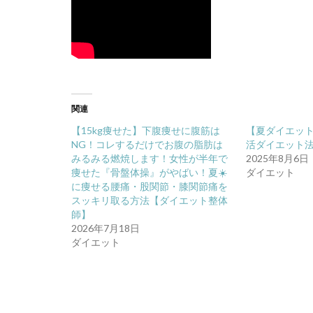
関連
【15kg痩せた】下腹痩せに腹筋は
【夏ダイエッ
NG！コレするだけでお腹の脂肪は
活ダイエット
みるみる燃焼します！女性が半年で
2025年8月6日
痩せた『骨盤体操』がやばい！夏☀️
ダイエット
に痩せる腰痛・股関節・膝関節痛を
スッキリ取る方法【ダイエット整体
師】
2026年7月18日
ダイエット