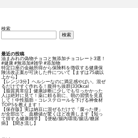
検索
検索
最近の投稿
油まみれの偽物チョコと無添加チョコレート3選！
#健康 #無添加#雑学 #添加物
特定口座の金融所得から保険料を徴収する健康保
険法改正案が可決した件について【まずは75歳以
上から】
【レンジ3分】ヘルシーなのに満足感やばい。混ぜ
るだけですぐ作れる！腹持ち抜群|330kcal
【脂質異常症】健康診断に少しでも引っかかった
人は絶対に見て！薬に頼る前に、朝の習慣を見直
して！中性脂肪・コレステロールを下げる神食材
TOP5を教えます！
【保存版】実は納豆に混ぜるだけで「腐った便」
が全部出て、血糖値が驚くほど改善します【知っ
て得する健康雑学】【便秘/腸内環境/腸活/糖尿
病】【聞き流し】