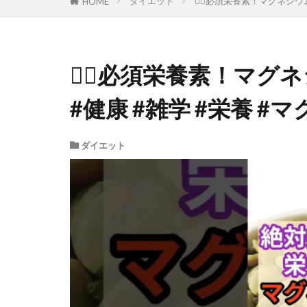
ダイエット
🧑‍⚕️必須栄養素！マグネシ
HOME
🧑‍⚕️必須栄養素！マ
#健康 #雑学 #栄養 #
ダイエット