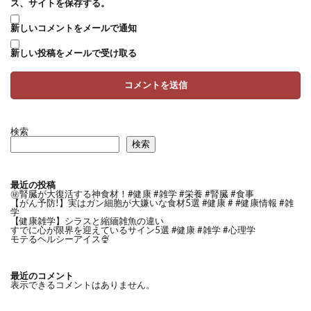
ス、サイトを保存する。
新しいコメントをメールで通知
新しい投稿をメールで受け取る
検索
検索
最近の投稿
㊙️腎臓が大復活する神食材！#健康 #雑学 #栄養 #腎臓 #食事
【がん予防!】実はガン細胞が大嫌いな食材5選 #健康 # #健康情報 #雑
学
【健康雑学】シラスと縮緬雑魚の違い
すでに心が限界を迎えているサイン5選 #健康 #雑学 #心理学
モテるヘルシーアイス🍨
最近のコメント
表示できるコメントはありません。