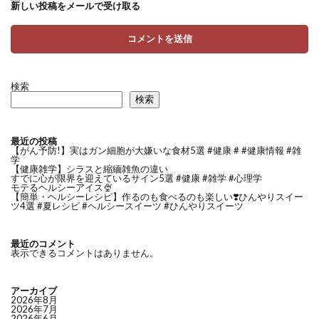
新しい投稿をメールで受け取る
検索
検索
最近の投稿
【がん予防!】実はガン細胞が大嫌いな食材5選 #健康 # #健康情報 #雑
学
【健康雑学】シラスと縮緬雑魚の違い
すでに心が限界を迎えているサイン5選 #健康 #雑学 #心理学
モテるヘルシーアイス🍨
【簡単・ヘルシーレシピ】作るのも食べるのも楽しい❣️ひんやりスイー
ツ4選 #夏レシピ #ヘルシースイーツ #ひんやりスイーツ
最近のコメント
表示できるコメントはありません。
アーカイブ
2026年8月
2026年7月
2026年6月