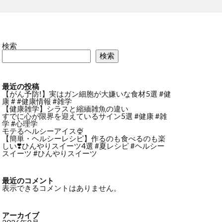
検索
検索
最近の投稿
【がん予防!】実はガン細胞が大嫌いな食材5選 #健
康 # #健康情報 #雑学
【健康雑学】シラスと縮緬雑魚の違い
すでに心が限界を迎えているサイン5選 #健康 #雑
学 #心理学
モテるヘルシーアイス🍨
【簡単・ヘルシーレシピ】作るのも食べるのも楽
しい❣️ひんやりスイーツ4選 #夏レシピ #ヘルシー
スイーツ #ひんやりスイーツ
最近のコメント
表示できるコメントはありません。
アーカイブ