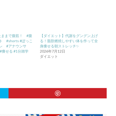
たままで腹筋！ #腹
【ダイエット】代謝をグングン上げ
#shorts #ぽっこ
る！脂肪燃焼しやすい体を作って全
レ #アナウンサ
身痩せる朝ストレッチ✨
#痩せる #1分雑学
2026年7月12日
日
ダイエット