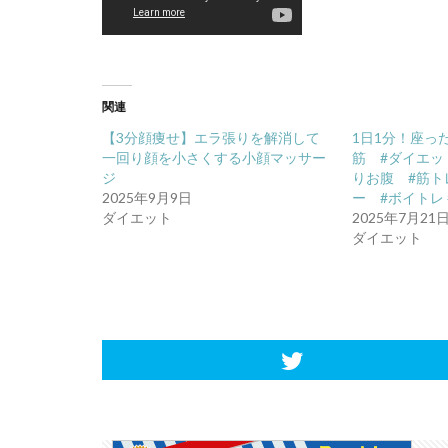
関連
【3分顔痩せ】エラ張りを解消して
1日1分！座っ
一回り顔を小さくする小顔マッサー
筋 #ダイエット 
ジ
りお腹 #筋ト
2025年9月9日
ー #ボイトレ 
ダイエット
2025年7月21
ダイエット