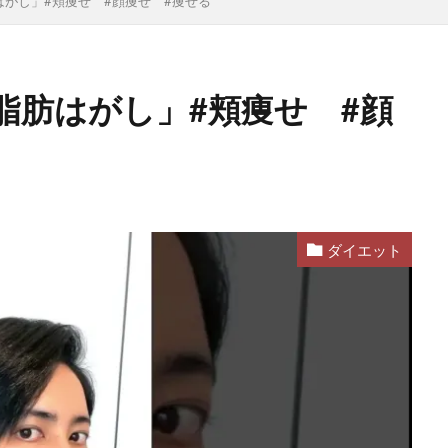
がし」#頬痩せ #顔痩せ #痩せる
脂肪はがし」#頬痩せ #顔
ダイエット