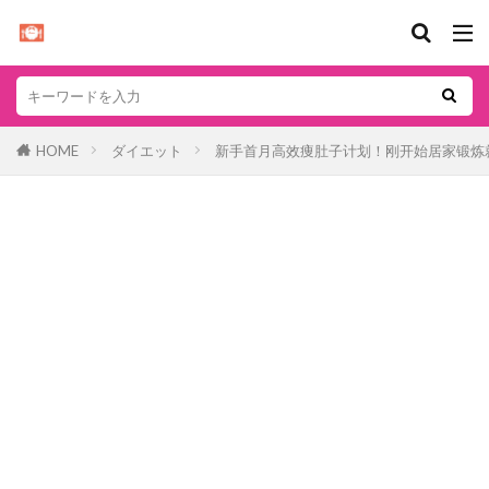
HOME
ダイエット
新手首月高效痩肚子计划！刚开始居家锻炼就