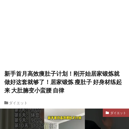
新手首月高效痩肚子计划！刚开始居家锻炼就
做好这套就够了！居家锻炼 瘦肚子 好身材练起
来 大肚腩变小蛮腰 自律
ダイエット
ダイエット