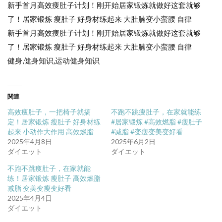
新手首月高效痩肚子计划！刚开始居家锻炼就做好这套就够
了！居家锻炼 瘦肚子 好身材练起来 大肚腩变小蛮腰 自律
新手首月高效痩肚子计划！刚开始居家锻炼就做好这套就够
了！居家锻炼 瘦肚子 好身材练起来 大肚腩变小蛮腰 自律
健身,健身知识,运动健身知识
関連
高效痩肚子，一把椅子就搞
不跑不跳痩肚子，在家就能练
定！居家锻炼 瘦肚子 好身材练
#居家锻炼 #高效燃脂 #瘦肚子
起来 小动作大作用 高效燃脂
#减脂 #变瘦变美变好看
2025年4月8日
2025年6月2日
ダイエット
ダイエット
不跑不跳痩肚子，在家就能
练！居家锻炼 瘦肚子 高效燃脂
减脂 变美变瘦变好看
2025年4月4日
ダイエット