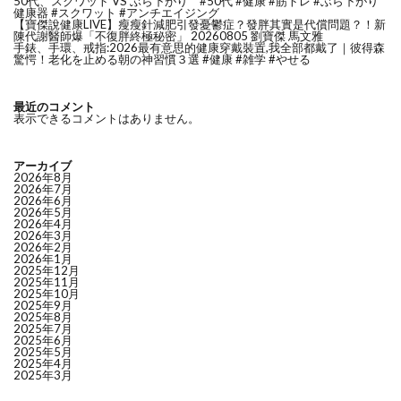
50代、スクワット VS ぶら下がり #50代 #健康 #筋トレ #ぶら下がり
健康器 #スクワット #アンチエイジング
【寶傑說健康LIVE】瘦瘦針減肥引發憂鬱症？發胖其實是代償問題？！新
陳代謝醫師爆「不復胖終極秘密」 20260805 劉寶傑 馬文雅
手錶、手環、戒指:2026最有意思的健康穿戴裝置,我全部都戴了｜彼得森
驚愕！老化を止める朝の神習慣３選 #健康 #雑学 #やせる
最近のコメント
表示できるコメントはありません。
アーカイブ
2026年8月
2026年7月
2026年6月
2026年5月
2026年4月
2026年3月
2026年2月
2026年1月
2025年12月
2025年11月
2025年10月
2025年9月
2025年8月
2025年7月
2025年6月
2025年5月
2025年4月
2025年3月