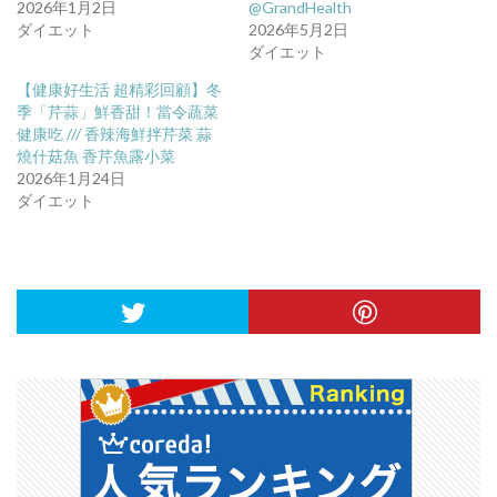
2026年1月2日
@GrandHealth
ダイエット
2026年5月2日
ダイエット
【健康好生活 超精彩回顧】冬
季「芹蒜」鮮香甜！當令蔬菜
健康吃 /// 香辣海鮮拌芹菜 蒜
燒什菇魚 香芹魚露小菜
2026年1月24日
ダイエット