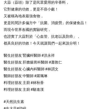
大蒜（蒜頭）除了是民眾愛用的辛香料，
它對健康的功效，更是不容小覷！
又被稱為地表最強食物，
更是民間許多偏方中「抗菌、消疲勞」的保健食品！
而現今世界各國的實驗研究，
也證實了大蒜對於「心血管、抗老以及防癌」，
都具良好的功效！今天就讓我們一起來說分明！
醫生好朋友 腎臟科醫師 #洪永祥
醫生好朋友 肝膽腸胃科醫師 #蕭敦仁
醫生好朋友 心臟內科醫師 #林謂文
醫師好朋友 中醫師 #羅珮琳
料理好朋友 主廚 #林秋香
料理好朋友 主廚 #駱進漢
#天然抗生素
#生大蒜#切碎