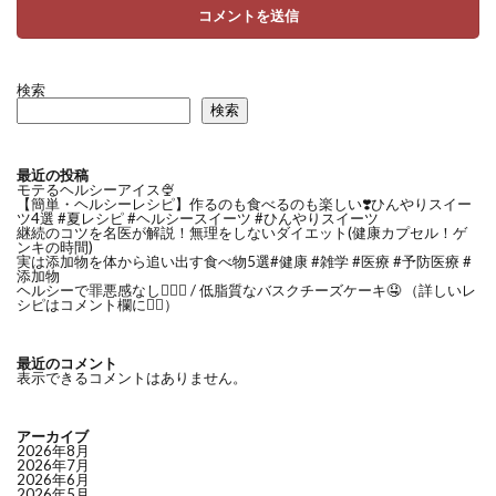
検索
検索
最近の投稿
モテるヘルシーアイス🍨
【簡単・ヘルシーレシピ】作るのも食べるのも楽しい❣️ひんやりスイー
ツ4選 #夏レシピ #ヘルシースイーツ #ひんやりスイーツ
継続のコツを名医が解説！無理をしないダイエット(健康カプセル！ゲ
ンキの時間)
実は添加物を体から追い出す食べ物5選#健康 #雑学 #医療 #予防医療 #
添加物
ヘルシーで罪悪感なし👍🏻✨ / 低脂質なバスクチーズケーキ🤤 （詳しいレ
シピはコメント欄に✍🏻）
最近のコメント
表示できるコメントはありません。
アーカイブ
2026年8月
2026年7月
2026年6月
2026年5月