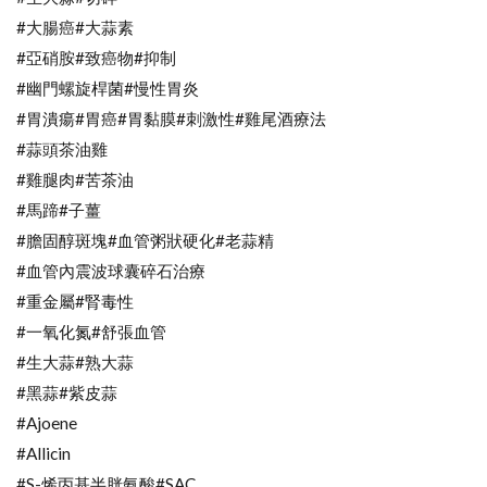
#大腸癌#大蒜素
#亞硝胺#致癌物#抑制
#幽門螺旋桿菌#慢性胃炎
#胃潰瘍#胃癌#胃黏膜#刺激性#雞尾酒療法
#蒜頭茶油雞
#雞腿肉#苦茶油
#馬蹄#子薑
#膽固醇斑塊#血管粥狀硬化#老蒜精
#血管內震波球囊碎石治療
#重金屬#腎毒性
#一氧化氮#舒張血管
#生大蒜#熟大蒜
#黑蒜#紫皮蒜
#Ajoene
#Allicin
#S-烯丙基半胱氨酸#SAC