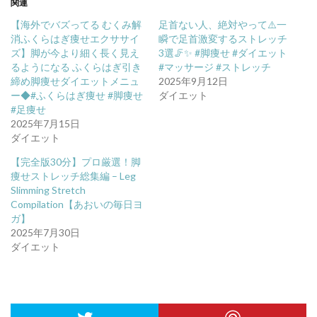
関連
【海外でバズってる むくみ解
足首ない人、絶対やって⚠️一
消ふくらはぎ痩せエクササイ
瞬で足首激変するストレッチ
ズ】脚が今より細く長く見え
3選🦵✨️ #脚痩せ #ダイエット
るようになる ふくらはぎ引き
#マッサージ #ストレッチ
締め脚痩せダイエットメニュ
2025年9月12日
ー◆#ふくらはぎ痩せ #脚痩せ
ダイエット
#足痩せ
2025年7月15日
ダイエット
【完全版30分】プロ厳選！脚
痩せストレッチ総集編 – Leg
Slimming Stretch
Compilation【あおいの毎日ヨ
ガ】
2025年7月30日
ダイエット