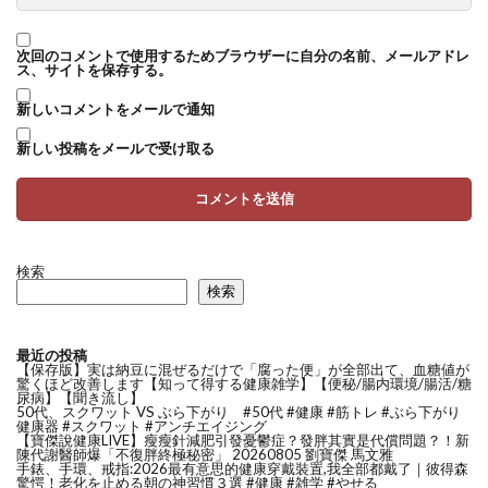
次回のコメントで使用するためブラウザーに自分の名前、メールアドレ
ス、サイトを保存する。
新しいコメントをメールで通知
新しい投稿をメールで受け取る
検索
検索
最近の投稿
【保存版】実は納豆に混ぜるだけで「腐った便」が全部出て、血糖値が
驚くほど改善します【知って得する健康雑学】【便秘/腸内環境/腸活/糖
尿病】【聞き流し】
50代、スクワット VS ぶら下がり #50代 #健康 #筋トレ #ぶら下がり
健康器 #スクワット #アンチエイジング
【寶傑說健康LIVE】瘦瘦針減肥引發憂鬱症？發胖其實是代償問題？！新
陳代謝醫師爆「不復胖終極秘密」 20260805 劉寶傑 馬文雅
手錶、手環、戒指:2026最有意思的健康穿戴裝置,我全部都戴了｜彼得森
驚愕！老化を止める朝の神習慣３選 #健康 #雑学 #やせる