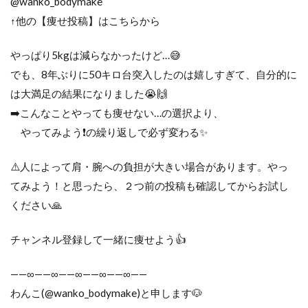
@wanko_bodymake
↑他の【痩せ投稿】はこちらから
やっぱり5kgは減らなかったけど…😅
でも、8年ぶりに50キロ台突入したのは嬉しすぎて、自分的に
は大満足の結果になりました😭🙌
➡️こんなことやっても痩せない…の選択より、
やってみよう❗️の繰り返しで必ず変わる✨
⚠️人によって肩・腕への負担が大きい場合があります。やっ
てみよう！と思ったら、２つ前の投稿も確認してからお試し
ください🙏
チャンネル登録して一緒に痩せよう👍
——∞——∞——∞——∞——∞——
わんこ(@wanko_bodymake)と申します🐶