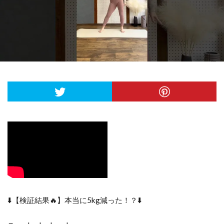
⬇️【検証結果🔥】本当に5kg減った！？⬇️