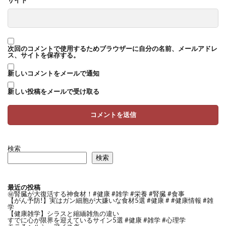
次回のコメントで使用するためブラウザーに自分の名前、メールアドレ
ス、サイトを保存する。
新しいコメントをメールで通知
新しい投稿をメールで受け取る
検索
検索
最近の投稿
㊙️腎臓が大復活する神食材！#健康 #雑学 #栄養 #腎臓 #食事
【がん予防!】実はガン細胞が大嫌いな食材5選 #健康 # #健康情報 #雑
学
【健康雑学】シラスと縮緬雑魚の違い
すでに心が限界を迎えているサイン5選 #健康 #雑学 #心理学