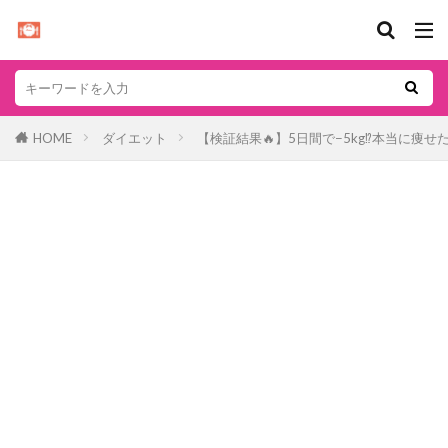
HOME
ダイエット
【検証結果🔥】5日間で−5kg⁉️本当に痩せた