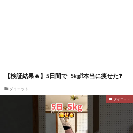
【検証結果🔥】5日間で−5kg⁉️本当に痩せた❓
ダイエット
ダイエット