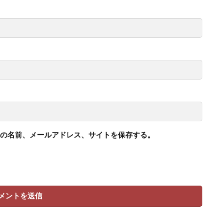
の名前、メールアドレス、サイトを保存する。