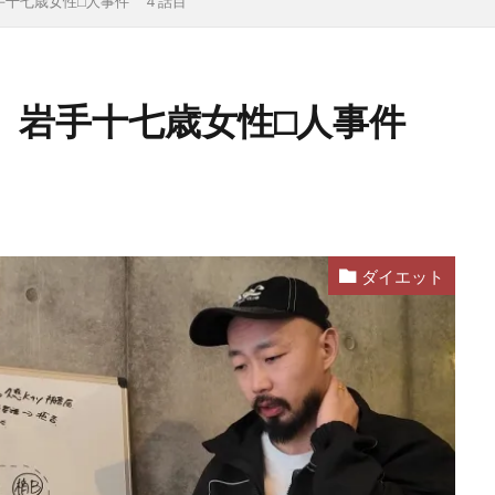
十七歳女性⬜︎人事件 ４話目
】岩手十七歳女性⬜︎人事件
ダイエット