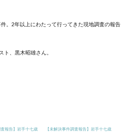
人事件。2年以上にわたって行ってきた現地調査の報告
スト、黒木昭雄さん。
調査報告】岩手十七歳
【未解決事件調査報告】岩手十七歳