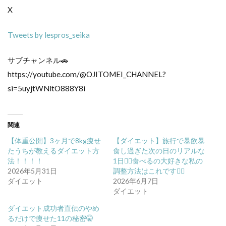
X
Tweets by lespros_seika
サブチャンネル🚗
https://youtube.com/@OJITOMEI_CHANNEL?
si=5uyjtWNltO888Y8i
関連
【体重公開】3ヶ月で8kg痩せ
【ダイエット】旅行で暴飲暴
たうちが教えるダイエット方
食し過ぎた次の日のリアルな
法！！！！
1日🏋️‍♀️食べるの大好きな私の
2026年5月31日
調整方法はこれです☝🏻
ダイエット
2026年6月7日
ダイエット
ダイエット成功者直伝のやめ
るだけで痩せた11の秘密🤫