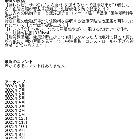
最近の投稿
【神レシピ】サバ缶に”ある食材”を加えるだけで健康効果が10倍にな
る！血管と脳が若返り認知症・動脈硬化を防ぐ秘密とは？
油まみれの偽物チョコと無添加チョコレート3選！ #健康 #無添加#雑学
#添加物
特定口座の金融所得から保険料を徴収する健康保険法改正案が可決した
件について【まずは75歳以上から】
【レンジ3分】ヘルシーなのに満足感やばい。混ぜるだけですぐ作れ
る！腹持ち抜群|330kcal
【脂質異常症】健康診断に少しでも引っかかった人は絶対に見て！薬に
頼る前に、朝の習慣を見直して！中性脂肪・コレステロールを下げる神
食材TOP5を教えます！
最近のコメント
表示できるコメントはありません。
アーカイブ
2026年8月
2026年7月
2026年6月
2026年5月
2026年4月
2026年3月
2026年2月
2026年1月
2025年12月
2025年11月
2025年10月
2025年9月
2025年8月
2025年7月