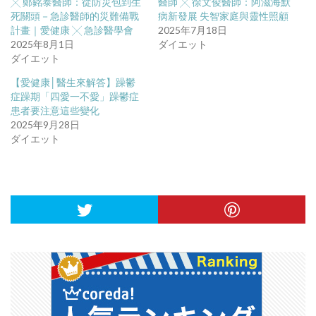
╳ 鄭銘泰醫師：從防災包到生
醫師 ╳ 徐文俊醫師：阿滋海默
死關頭－急診醫師的災難備戰
病新發展 失智家庭與靈性照顧
計畫｜愛健康 ╳ 急診醫學會
2025年7月18日
2025年8月1日
ダイエット
ダイエット
【愛健康│醫生來解答】躁鬱
症躁期「四愛一不愛」躁鬱症
患者要注意這些變化
2025年9月28日
ダイエット