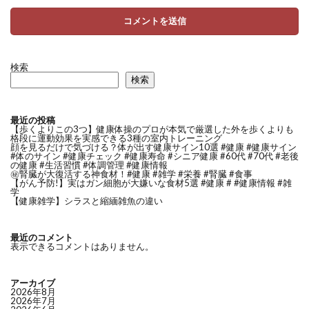
検索
検索
最近の投稿
【歩くよりこの3つ】健康体操のプロが本気で厳選した外を歩くよりも
格段に運動効果を実感できる3種の室内トレーニング
顔を見るだけで気づける？体が出す健康サイン10選 #健康 #健康サイン
#体のサイン #健康チェック #健康寿命 #シニア健康 #60代 #70代 #老後
の健康 #生活習慣 #体調管理 #健康情報
㊙️腎臓が大復活する神食材！#健康 #雑学 #栄養 #腎臓 #食事
【がん予防!】実はガン細胞が大嫌いな食材5選 #健康 # #健康情報 #雑
学
【健康雑学】シラスと縮緬雑魚の違い
最近のコメント
表示できるコメントはありません。
アーカイブ
2026年8月
2026年7月