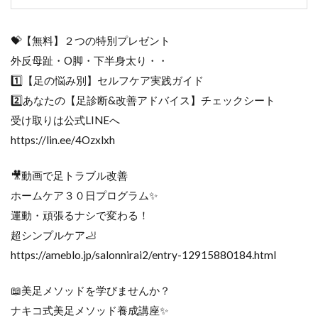
💝【無料】２つの特別プレゼント
外反母趾・O脚・下半身太り・・
1️⃣【足の悩み別】セルフケア実践ガイド
2️⃣あなたの【足診断&改善アドバイス】チェックシート
受け取りは公式LINEへ
https://lin.ee/4Ozxlxh
🎥動画で足トラブル改善
ホームケア３０日プログラム✨
運動・頑張るナシで変わる！
超シンプルケア🦶
https://ameblo.jp/salonnirai2/entry-12915880184.html
📖美足メソッドを学びませんか？
ナキコ式美足メソッド養成講座✨