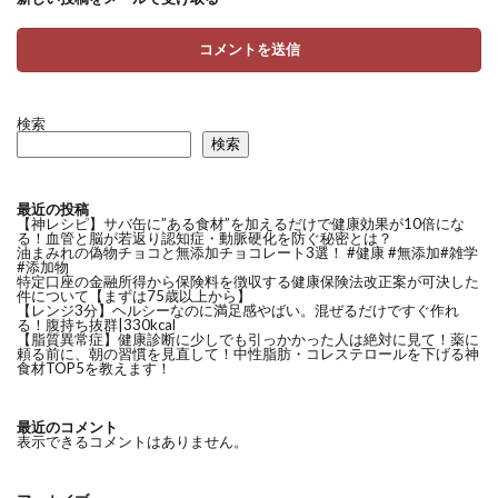
検索
検索
最近の投稿
【神レシピ】サバ缶に”ある食材”を加えるだけで健康効果が10倍にな
る！血管と脳が若返り認知症・動脈硬化を防ぐ秘密とは？
油まみれの偽物チョコと無添加チョコレート3選！ #健康 #無添加#雑学
#添加物
特定口座の金融所得から保険料を徴収する健康保険法改正案が可決した
件について【まずは75歳以上から】
【レンジ3分】ヘルシーなのに満足感やばい。混ぜるだけですぐ作れ
る！腹持ち抜群|330kcal
【脂質異常症】健康診断に少しでも引っかかった人は絶対に見て！薬に
頼る前に、朝の習慣を見直して！中性脂肪・コレステロールを下げる神
食材TOP5を教えます！
最近のコメント
表示できるコメントはありません。