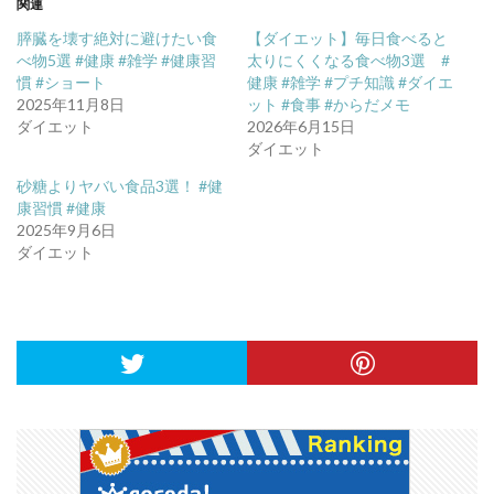
関連
膵臓を壊す絶対に避けたい食
【ダイエット】毎日食べると
べ物5選 #健康 #雑学 #健康習
太りにくくなる食べ物3選 #
慣 #ショート
健康 #雑学 #プチ知識 #ダイエ
2025年11月8日
ット #食事 #からだメモ
ダイエット
2026年6月15日
ダイエット
砂糖よりヤバい食品3選！ #健
康習慣 #健康
2025年9月6日
ダイエット