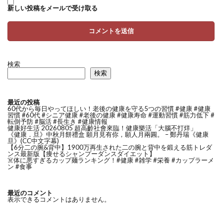
新しい投稿をメールで受け取る
検索
検索
最近の投稿
60代から毎日やってほしい！老後の健康を守る5つの習慣 #健康 #健康
習慣 #60代 #シニア健康 #老後の健康 #健康寿命 #運動習慣 #筋力低下 #
転倒予防 #脳活 #長生き #健康情報
健康好生活 20260805 超高齡社會來臨！健康樂活「大腦不打烊」
《健康．旦》中秋月餅禮盒 願月見有你，願人月兩圓。 – 鄭丹瑞《健康
旦》(CC中文字幕)
【6分二の腕&背中】1900万再生された二の腕と背中を鍛える筋トレダ
ンス最新版【痩せるシャンプーダンスダイエット】
☠️体に悪すぎるカップ麺ランキング！#健康 #雑学 #栄養 #カップラーメ
ン #食事
最近のコメント
表示できるコメントはありません。