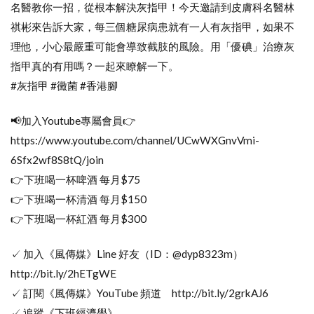
名醫教你一招，從根本解決灰指甲！今天邀請到皮膚科名醫林
祺彬來告訴大家，每三個糖尿病患就有一人有灰指甲，如果不
理他，小心最嚴重可能會導致截肢的風險。用「優碘」治療灰
指甲真的有用嗎？一起來瞭解一下。
#灰指甲 #黴菌 #香港腳
📢加入Youtube專屬會員👉
https://www.youtube.com/channel/UCwWXGnvVmi-
6Sfx2wf8S8tQ/join
👉下班喝一杯啤酒 每月$75
👉下班喝一杯清酒 每月$150
👉下班喝一杯紅酒 每月$300
✓ 加入《風傳媒》Line 好友（ID：@dyp8323m）
http://bit.ly/2hETgWE
✓ 訂閱《風傳媒》YouTube 頻道 http://bit.ly/2grkAJ6
✓ 追蹤《下班經濟學》