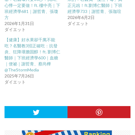
心悸一定要做！ft. 樓中亮｜下
正元凶！ft.劉博仁醫師｜下班
班經濟學681｜謝哲青、張瓊
經濟學733｜謝哲青、張珈瑄
方
2026年6月2日
2026年1月31日
ダイエット
ダイエット
【健康】好水果卻千萬不能
吃？名醫教3招正確吃：抗發
炎、狂降壞膽固醇！ft. 劉博仁
醫師｜下班經濟學600｜血糖
｜便祕｜謝哲青、蔡尚樺
@TheStormMedia
2025年7月26日
ダイエット