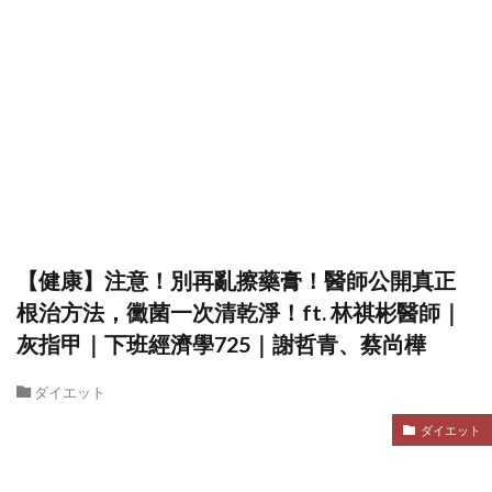
【健康】注意！別再亂擦藥膏！醫師公開真正
根治方法，黴菌一次清乾淨！ft. 林祺彬醫師｜
灰指甲｜下班經濟學725｜謝哲青、蔡尚樺
ダイエット
ダイエット