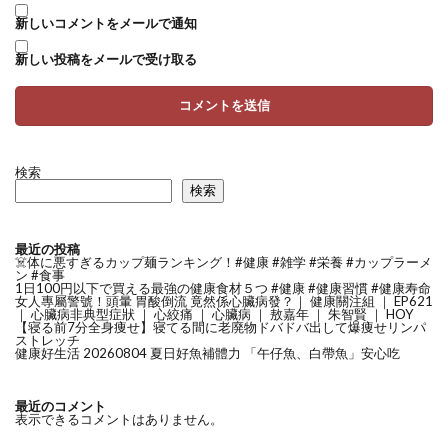
新しいコメントをメールで通知
新しい投稿をメールで受け取る
検索
検索
最近の投稿
☠️体に悪すぎるカップ麺ランキング！#健康 #雑学 #栄養 #カップラーメ
ン #食事
1日100円以下で買える最強の健康食材５つ #健康 #健康習慣 #健康寿命
女人專屬警號！頭暈 胃酸倒流 竟然係心臟病發？｜ 健康關注組 ｜ EP621
｜ 心臟病非典型症狀 ｜ 心絞痛 ｜ 心臟病 ｜ 敖嘉年 ｜ 朱智賢 ｜ HOY
【寝る前7分全身痩せ】寝てる間に老廃物ドバドバ出して爆痩せリンパ
ストレッチ
健康好生活 20260804 夏日好魚補體力 「午仔魚、白帶魚」安心吃
最近のコメント
表示できるコメントはありません。