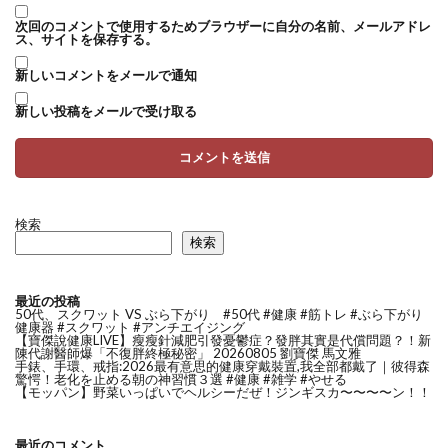
次回のコメントで使用するためブラウザーに自分の名前、メールアドレ
ス、サイトを保存する。
新しいコメントをメールで通知
新しい投稿をメールで受け取る
検索
検索
最近の投稿
50代、スクワット VS ぶら下がり #50代 #健康 #筋トレ #ぶら下がり
健康器 #スクワット #アンチエイジング
【寶傑說健康LIVE】瘦瘦針減肥引發憂鬱症？發胖其實是代償問題？！新
陳代謝醫師爆「不復胖終極秘密」 20260805 劉寶傑 馬文雅
手錶、手環、戒指:2026最有意思的健康穿戴裝置,我全部都戴了｜彼得森
驚愕！老化を止める朝の神習慣３選 #健康 #雑学 #やせる
【モッパン】野菜いっぱいでヘルシーだぜ！ジンギスカ〜〜〜〜ン！！
最近のコメント