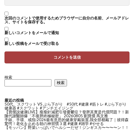
次回のコメントで使用するためブラウザーに自分の名前、メールアドレ
ス、サイトを保存する。
新しいコメントをメールで通知
新しい投稿をメールで受け取る
検索
検索
最近の投稿
50代、スクワット VS ぶら下がり #50代 #健康 #筋トレ #ぶら下がり
健康器 #スクワット #アンチエイジング
【寶傑說健康LIVE】瘦瘦針減肥引發憂鬱症？發胖其實是代償問題？！新
陳代謝醫師爆「不復胖終極秘密」 20260805 劉寶傑 馬文雅
手錶、手環、戒指:2026最有意思的健康穿戴裝置,我全部都戴了｜彼得森
驚愕！老化を止める朝の神習慣３選 #健康 #雑学 #やせる
【モッパン】野菜いっぱいでヘルシーだぜ！ジンギスカ〜〜〜〜ン！！