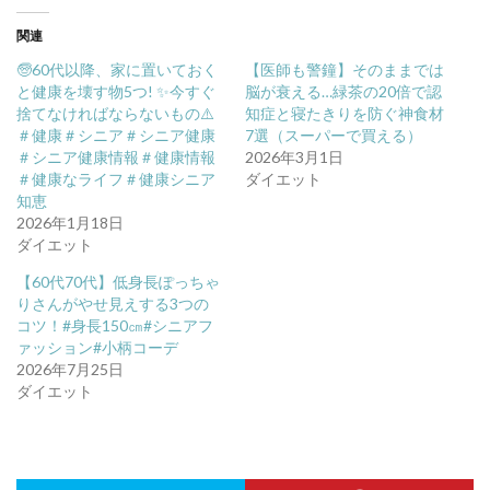
関連
🧓60代以降、家に置いておく
【医師も警鐘】そのままでは
と健康を壊す物5つ! ✨今すぐ
脳が衰える…緑茶の20倍で認
捨てなければならないもの⚠️
知症と寝たきりを防ぐ神食材
＃健康＃シニア＃シニア健康
7選（スーパーで買える）
＃シニア健康情報＃健康情報
2026年3月1日
＃健康なライフ＃健康シニア
ダイエット
知恵
2026年1月18日
ダイエット
【60代70代】低身長ぽっちゃ
りさんがやせ見えする3つの
コツ！#身長150㎝#シニアフ
ァッション#小柄コーデ
2026年7月25日
ダイエット