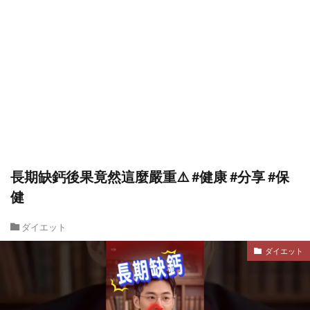
長期缺鈣後果竟然這麼嚴重⚠️ #健康 #分享 #保
健
ダイエット
ダイエット