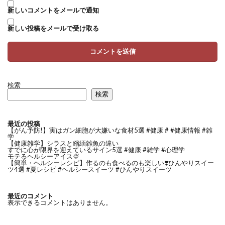
新しいコメントをメールで通知
新しい投稿をメールで受け取る
検索
検索
最近の投稿
【がん予防!】実はガン細胞が大嫌いな食材5選 #健康 # #健康情報 #雑
学
【健康雑学】シラスと縮緬雑魚の違い
すでに心が限界を迎えているサイン5選 #健康 #雑学 #心理学
モテるヘルシーアイス🍨
【簡単・ヘルシーレシピ】作るのも食べるのも楽しい❣️ひんやりスイー
ツ4選 #夏レシピ #ヘルシースイーツ #ひんやりスイーツ
最近のコメント
表示できるコメントはありません。