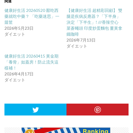
関連
健康好生活 20260520 厭吃西
【健康好生活 超精彩回顧】 雙
藥就吃中藥？ 「吃藥迷思」一
腿是疾病反應器？「下半身」
籮筐
決定「下半生」! ///香辣空心
2026年5月23日
菜蒼蠅頭 印度炒蛋麵包 薑黃拿
ダイエット
鐵咖啡
2026年7月13日
ダイエット
健康好生活 20260415 黃金期
「養骨」如蓋房！防止流失這
樣補！
2026年4月17日
ダイエット