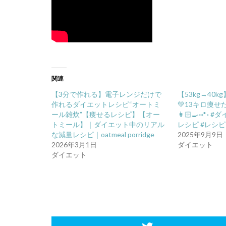
関連
【3分で作れる】電子レンジだけで
【53kg→40
作れるダイエットレシピ“オートミ
💚13キロ痩
ール雑炊”【痩せるレシピ】【オー
👩🏻‍🍳⑅*॰
トミール】｜ダイエット中のリアル
レシピ #レシピ
な減量レシピ｜oatmeal porridge
2025年9月9日
2026年3月1日
ダイエット
ダイエット