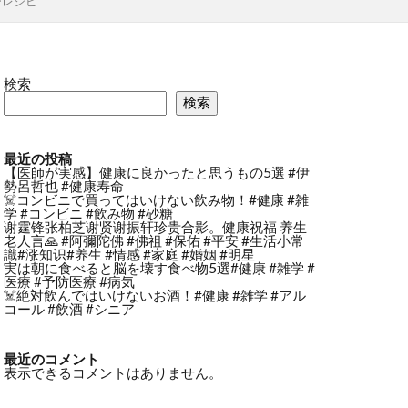
ーレシピ
検索
検索
最近の投稿
【医師が実感】健康に良かったと思うもの5選 #伊
勢呂哲也 #健康寿命
☠️コンビニで買ってはいけない飲み物！#健康 #雑
学 #コンビニ #飲み物 #砂糖
谢霆锋张柏芝谢贤谢振轩珍贵合影。健康祝福 养生
老人言🙏 #阿彌陀佛 #佛祖 #保佑 #平安 #生活小常
識#涨知识#养生 #情感 #家庭 #婚姻 #明星
実は朝に食べると脳を壊す食べ物5選#健康 #雑学 #
医療 #予防医療 #病気
☠️絶対飲んではいけないお酒！#健康 #雑学 #アル
コール #飲酒 #シニア
最近のコメント
表示できるコメントはありません。