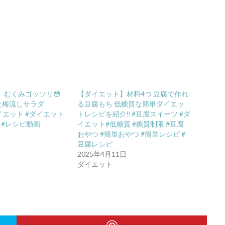
kg】むくみゴッソリ😳
【ダイエット】材料4つ 豆腐で作れ
せた梅流しサラダ
る豆腐もち 低糖質な簡単ダイエッ
 #ダイエット #ダイエット
トレシピを紹介‼︎ #豆腐スイーツ #ダ
 #レシピ動画
イエット#低糖質 #糖質制限 #豆腐
おやつ #簡単おやつ #簡単レシピ #
豆腐レシピ
2025年4月11日
ダイエット