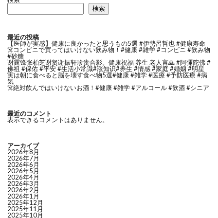
検索
最近の投稿
【医師が実感】健康に良かったと思うもの5選 #伊勢呂哲也 #健康寿命
☠️コンビニで買ってはいけない飲み物！#健康 #雑学 #コンビニ #飲み物
#砂糖
谢霆锋张柏芝谢贤谢振轩珍贵合影。健康祝福 养生 老人言🙏 #阿彌陀佛 #
佛祖 #保佑 #平安 #生活小常識#涨知识#养生 #情感 #家庭 #婚姻 #明星
実は朝に食べると脳を壊す食べ物5選#健康 #雑学 #医療 #予防医療 #病
気
☠️絶対飲んではいけないお酒！#健康 #雑学 #アルコール #飲酒 #シニア
最近のコメント
表示できるコメントはありません。
アーカイブ
2026年8月
2026年7月
2026年6月
2026年5月
2026年4月
2026年3月
2026年2月
2026年1月
2025年12月
2025年11月
2025年10月