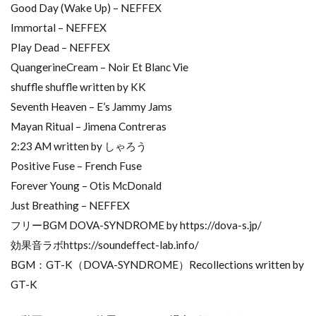
Good Day (Wake Up) – NEFFEX
Immortal – NEFFEX
Play Dead – NEFFEX
QuangerineCream – Noir Et Blanc Vie
shuffle shuffle written by KK
Seventh Heaven – E’s Jammy Jams
Mayan Ritual – Jimena Contreras
2:23 AM written by しゃろう
Positive Fuse – French Fuse
Forever Young – Otis McDonald
Just Breathing – NEFFEX
フリーBGM DOVA-SYNDROME by https://dova-s.jp/
効果音ラボhttps://soundeffect-lab.info/
BGM：GT-K（DOVA-SYNDROME）Recollections written by
GT-K